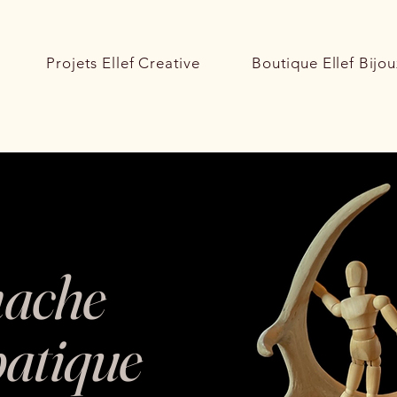
Projets Ellef Creative
Boutique Ellef Bijou
ache
atique