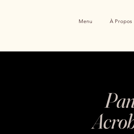
Menu
À Propos
Pan
Acrob