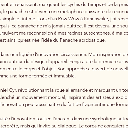
ent et renaissent, marquant les cycles du temps et de la présen
i, le panache est devenu une métaphore puissante de reconnexio
imple et intime. Lors d’un Pow Wow à Kahnawake, j’ai rencontr
uis, ce panache ne m’a jamais quittée. Il est devenu une sou
rsuivant ma reconnexion à mes racines autochtones, à ma co
t ainsi qu’est née l’idée du Panache acrobatique.
nt dans une lignée d’innovation circassienne. Mon inspiration 
on autour du design d’appareil. Fenja a été la première art
on entre le corps et l’objet. Son approche a ouvert de nouvell
comme une forme fermée et immuable.
niel Cyr, révolutionnant la roue allemande et marquant un to
déclenché un mouvement mondial, inspirant des artistes à expl
innovation peut aussi naître du fait de fragmenter une forme
uité d’innovation tout en l’ancrant dans une symbolique autoch
rprète, mais qui invite au dialogue. Le corps ne conquiert pas 