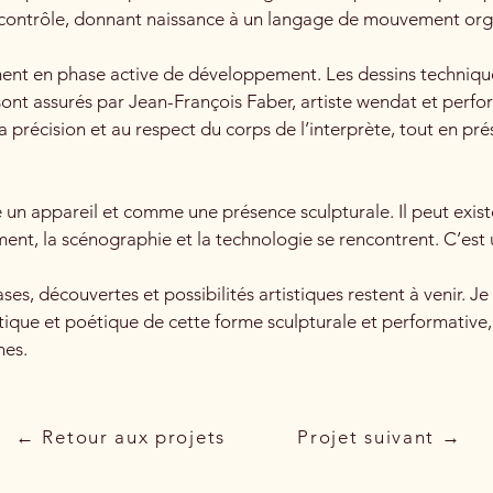
e contrôle, donnant naissance à un langage de mouvement orga
ement en phase active de développement. Les dessins techniqu
s sont assurés par Jean-François Faber, artiste wendat et per
la précision et au respect du corps de l’interprète, tout en prés
e un appareil et comme une présence sculpturale. Il peut e
ment, la scénographie et la technologie se rencontrent. C’est 
es, découvertes et possibilités artistiques restent à venir. J
tique et poétique de cette forme sculpturale et performative
nes.
← Retour aux projets
Projet suivant →